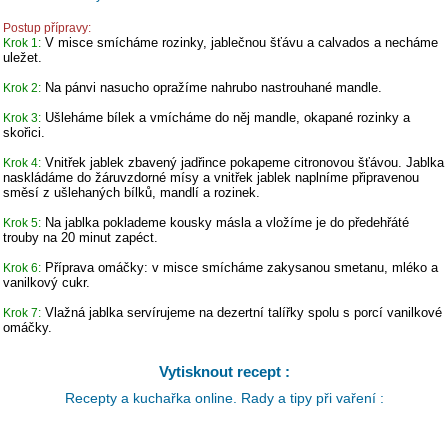
Postup přípravy:
V misce smícháme rozinky, jablečnou šťávu a calvados a necháme
Krok 1:
uležet.
Na pánvi nasucho opražíme nahrubo nastrouhané mandle.
Krok 2:
Ušleháme bílek a vmícháme do něj mandle, okapané rozinky a
Krok 3:
skořici.
Vnitřek jablek zbavený jadřince pokapeme citronovou šťávou. Jablka
Krok 4:
naskládáme do žáruvzdorné mísy a vnitřek jablek naplníme připravenou
směsí z ušlehaných bílků, mandlí a rozinek.
Na jablka poklademe kousky másla a vložíme je do předehřáté
Krok 5:
trouby na 20 minut zapéct.
Příprava omáčky: v misce smícháme zakysanou smetanu, mléko a
Krok 6:
vanilkový cukr.
Vlažná jablka servírujeme na dezertní talířky spolu s porcí vanilkové
Krok 7:
omáčky.
Vytisknout recept :
Recepty a kuchařka online. Rady a tipy při vaření :