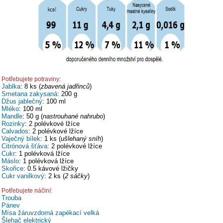
Potřebujete potraviny:
Jablka
: 8 ks (
zbavená jadřinců
)
Smetana zakysaná
: 200 g
Džus jablečný
: 100 ml
Mléko
: 100 ml
Mandle
: 50 g (
nastrouhané nahrubo
)
Rozinky
: 2 polévkové lžíce
Calvados
: 2 polévkové lžíce
Vaječný bílek
: 1 ks (
ušlehaný sníh
)
Citrónová šťáva
: 2 polévkové lžíce
Cukr
: 1 polévková lžíce
Máslo
: 1 polévková lžíce
Skořice
: 0.5 kávové lžičky
Cukr vanilkový
: 2 ks (
2 sáčky
)
Potřebujete náčiní:
Trouba
Pánev
Mísa žáruvzdorná zapékací velká
Šlehač elektrický