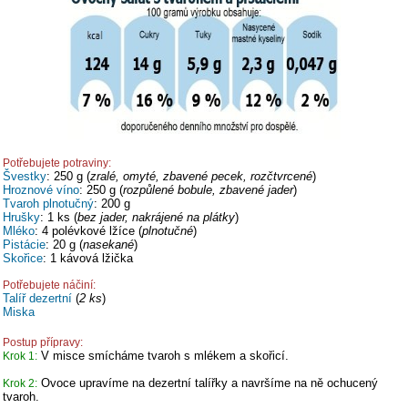
Potřebujete potraviny:
Švestky
: 250 g (
zralé, omyté, zbavené pecek, rozčtvrcené
)
Hroznové víno
: 250 g (
rozpůlené bobule, zbavené jader
)
Tvaroh plnotučný
: 200 g
Hrušky
: 1 ks (
bez jader, nakrájené na plátky
)
Mléko
: 4 polévkové lžíce (
plnotučné
)
Pistácie
: 20 g (
nasekané
)
Skořice
: 1 kávová lžička
Potřebujete náčiní:
Talíř dezertní
(
2 ks
)
Miska
Postup přípravy:
V misce smícháme tvaroh s mlékem a skořicí.
Krok 1:
Ovoce upravíme na dezertní talířky a navršíme na ně ochucený
Krok 2:
tvaroh.