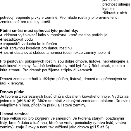
přednost silnější
kyselosti.
Některé z nich
potřebují vápenité prvky v zemině. Pro mladé rostliny připravíme lehčí
zeminu než pro rostliny starší.
Půdní směsi musí splňovat tyto podmínky:
♣udržovat vyživovací látky v množství, které rostlina potřebuje
♣nezadržovat vodu
♣propouštět vzduchu ke kořenům
♣mít správnou kyselost pro danou rostlinu
♣nesmí obsahovat škůdce a nemoci (desinfekce zeminy teplem)
Pro pěstování pokojových rostlin jsou dobré drnové, listové, nepřehnojené a
rašelinové zeminy. Na dně květináče by měl být čistý říční písek, mech a
kůra stromu. Pro drenáž použijeme střípky či keramzit.
Drnová zemina se řadí k těžkým půdám, listová, drnová a nepřehnojená se
řadí k lehkým.
Drnová půda:
Je tvořena z rozřezaných kusů drnů s obsahem kravského hnoje. Vydrží asi
jeden rok (pH 5 až 6). Může se mísit z druhými zeminami i pískem. Drnovku
vylepšíme hlínou, přidáním písku a listové zeminy.
Listová zemina:
Hraje velkou roli pro zkypření ve směsích. Je tvořena starými opadanými
listy, kromě dubu a kaštanu, které se vrství periodicky (vrstva listů, vrstva
zeminy), zraje 2 roky a není tak výživná jako drnová (pH 5 až 6).