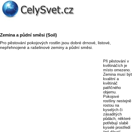
Zemina a půdní směsi (Soil)
Pro pěstování pokojových rostlin jsou dobré drnové, listové,
nepřehnojené a rašelinové zeminy a půdní směsi.
Při pěstování v
květináčích je
místo omezeno.
Zemina musí být
kvalitní a
květináč
patřičného
objemu.
Pokojové
rostliny nestejně
rostou na
kyselých či
zásaditých
půdách, některé
potřebují slabě
kyselé prostředí
jiné dávají