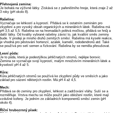
Přehnojená zemina:
Je bohatá na výživné látky. Získává se z pařeništního hnoje, která zraje 2 až
3 roky (pH okolo 8).
Rašelina:
Vyznačuje se lehkostí a kyprostí. Přidává se k ostatním zeminám pro
zkypření a pro vysoký obsah organických a minerálních látek. Rašelina má
pH 3,5 až 5,5. Rašelina se na hromadách polévá močkou, přidává se hnůj a
další látky. Od kvality vybrané rašeliny závisí to, jak kvalitní směs zeminy
bude. V prodeji je mnoho druhů zemitých směsí. Rašelina má kyselé reakce,
je vhodná pro pěstování hortenzií, azalek, kamelií, rododendronů atd. Také
se používá pro setí semen a řízkování. Rašelina by se neměla přesušovat.
Lesní půda:
Je to půda, která je podestýlkou jehličnatých stromů, nejlépe borovic.
Zemina se vyznačuje svojí kyprostí, malým množstvím minerálních látek a
kyselostí pH 4 až 5.
Kůra:
Kůra jehličnatých stromů se používá ke zkypření půdy ve směsích a jako
základ pro sázení některých rostlin. Má pH 4 až 4,5.
Mech:
Přidává se do zeminy pro zkypření, lehkost a zadržování vláhy. Suší se a
rozmělňuje. Vrstva mechu se může použít jako obložení rostlin, které mají
vzdušné kořeny. Je jedním ze základních komponentů směsí zemin (pH
okolo 4).
Říční hrubozrnný písek: