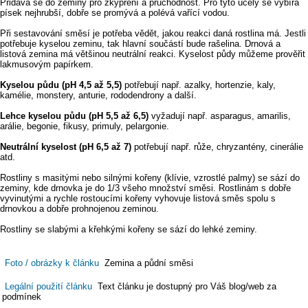
Přidává se do zeminy pro zkypření a průchodnost. Pro tyto účely se vybírá
písek nejhrubší, dobře se promývá a polévá vařící vodou.
Při sestavování směsí je potřeba vědět, jakou reakci daná rostlina má. Jestli
potřebuje kyselou zeminu, tak hlavní součástí bude rašelina. Drnová a
listová zemina má většinou neutrální reakci. Kyselost půdy můžeme prověřit
lakmusovým papírkem.
Kyselou půdu (pH 4,5 až 5,5)
potřebují např. azalky, hortenzie, kaly,
kamélie, monstery, anturie, rododendrony a další.
Lehce kyselou půdu (pH 5,5 až 6,5)
vyžadují např. asparagus, amarilis,
arálie, begonie, fikusy, primuly, pelargonie.
Neutrální kyselost (pH 6,5 až 7)
potřebují např. růže, chryzantény, cinerálie
atd.
Rostliny s masitými nebo silnými kořeny (klívie, vzrostlé palmy) se sází do
zeminy, kde drnovka je do 1/3 všeho množství směsi. Rostlinám s dobře
vyvinutými a rychle rostoucími kořeny vyhovuje listová směs spolu s
drnovkou a dobře prohnojenou zeminou.
Rostliny se slabými a křehkými kořeny se sází do lehké zeminy.
Foto / obrázky k článku
Zemina a půdní směsi
Legální použití článku
Text článku je dostupný pro Váš blog/web za
podmínek