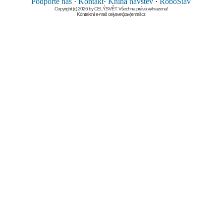
Podpořte nás
·
Kontakt
·
Kniha návštěv
·
RoboStav
Copyright (c) 2026 by CELÝSVĚT. Všechna práva vyhrazena!
Kontaktní e-mail: celysvet(zav)email.cz