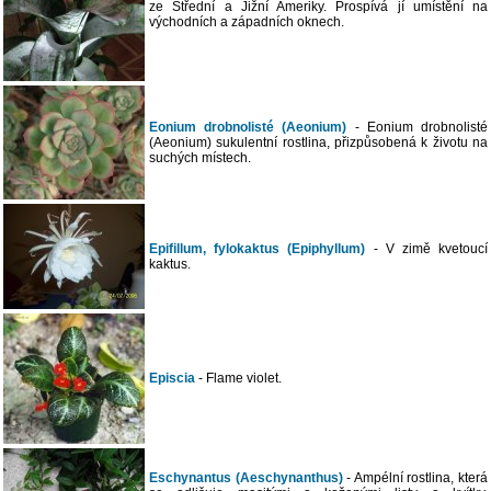
ze Střední a Jižní Ameriky. Prospívá jí umístění na
východních a západních oknech.
Eonium drobnolisté (Aeonium)
- Eonium drobnolisté
(Aeonium) sukulentní rostlina, přizpůsobená k životu na
suchých místech.
Epifillum, fylokaktus (Epiphyllum)
- V zimě kvetoucí
kaktus.
Episcia
- Flame violet.
Eschynantus (Aeschynanthus)
- Ampélní rostlina, která