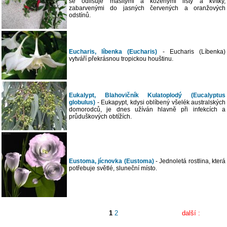
se odlišuje masitými a koženými listy a kvítky,
zabarvenými do jasných červených a oranžových
odstínů.
Eucharis, líbenka (Eucharis)
- Eucharis (Líbenka)
vytváří překrásnou tropickou houštinu.
Eukalypt, Blahovičník Kulatoplodý (Eucalyptus
globulus)
- Eukapypt, kdysi oblíbený všelék australských
domorodců, je dnes užíván hlavně při infekcích a
průduškových obtížích.
Eustoma, jícnovka (Eustoma)
- Jednoletá rostlina, která
potřebuje světlé, sluneční místo.
1
2
další :