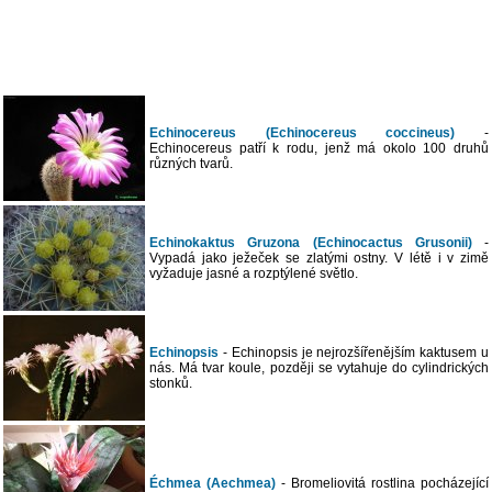
Echinocereus (Echinocereus coccineus)
-
Echinocereus patří k rodu, jenž má okolo 100 druhů
různých tvarů.
Echinokaktus Gruzona (Echinocactus Grusonii)
-
Vypadá jako ježeček se zlatými ostny. V létě i v zimě
vyžaduje jasné a rozptýlené světlo.
Echinopsis
- Echinopsis je nejrozšířenějším kaktusem u
nás. Má tvar koule, později se vytahuje do cylindrických
stonků.
Échmea (Aechmea)
- Bromeliovitá rostlina pocházející