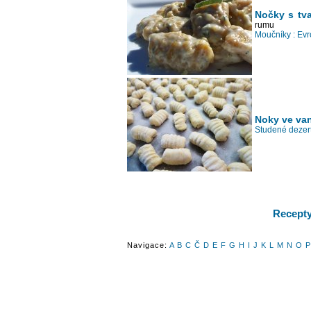
Nočky s tv
rumu
Moučníky :
Evr
Noky ve va
Studené dezert
Recepty 
Navigace:
A
B
C
Č
D
E
F
G
H
I
J
K
L
M
N
O
P