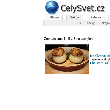
Hlavní
Sekce
Zábava
Psi
Kocky
Pokojov
•
•
Zobrazujeme 1 - 5 z 5 nalezených
Nadívané c
zapečená dozl
Předkrmy :
Stř