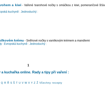
arohem a kiwi
- Vařené tvarohové nočky s omáčkou z kiwi, pomerančové šťáv
opská kuchyně :
Jednoduchý :
nilkovém krému
- Sněhové nočky s vanilkovým krémem a mandlemi
y :
Evropská kuchyně :
Jednoduchý :
1
a kuchařka online. Rady a tipy při vaření :
Q
R
Ř
S
Š
T
U
V
W
X
Y
Z
Ž
Všechny recepty