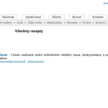
Svá
Nástroje
Společnost
Různé
IQ test
Kontakt
é rostliny
Auta
Státy světa
Matematika
Recepty
IQ test
IQ test 2
•
•
•
•
•
•
Všechny recepty
ibule
- Cibule nadívaná směsí kořeněného mletého masa, šunky,smetany a p
atova
edomořská kuchyně :
Jednoduchý :