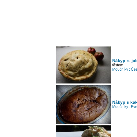
Nákyp s ja
těstem
Moučníky :
Čes
Nákyp s ka
Moučníky :
Evr