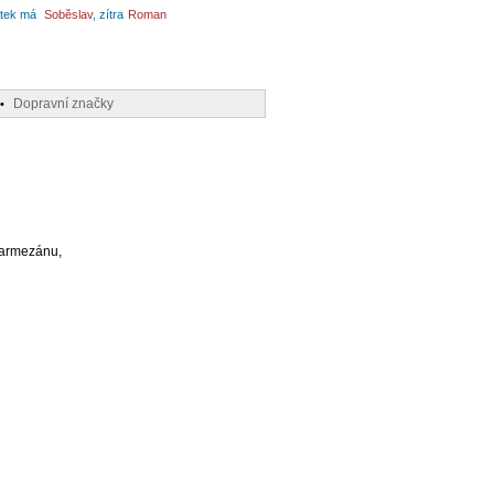
tek má
Soběslav
, zítra
Roman
Dopravní značky
•
armezánu,