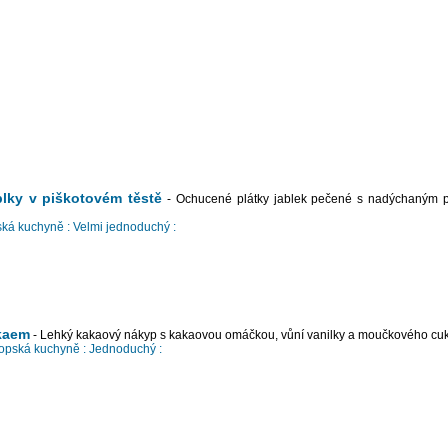
blky v piškotovém těstě
- Ochucené plátky jablek pečené s nadýchaným 
ká kuchyně :
Velmi jednoduchý :
kaem
- Lehký kakaový nákyp s kakaovou omáčkou, vůní vanilky a moučkového cu
opská kuchyně :
Jednoduchý :