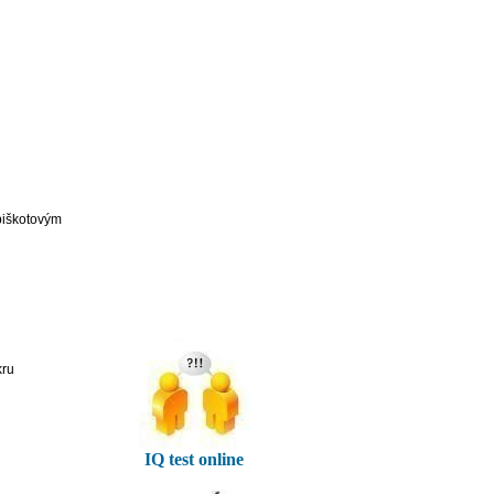
piškotovým
kru
IQ test online