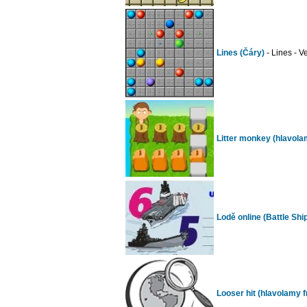
Lines (Čáry)
- Lines - V
Litter monkey (hlavolam
Lodě online (Battle Shi
Looser hit (hlavolamy fr