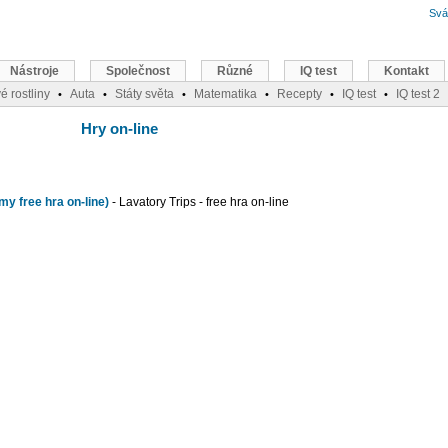
Svá
Nástroje
Společnost
Různé
IQ test
Kontakt
é rostliny
Auta
Státy světa
Matematika
Recepty
IQ test
IQ test 2
•
•
•
•
•
•
Hry on-line
my free hra on-line)
- Lavatory Trips - free hra on-line