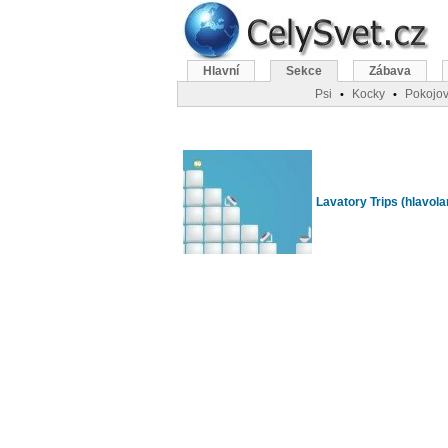
Hlavní
Sekce
Zábava
Psi
Kocky
Pokojov
•
•
Lavatory Trips (hlavola