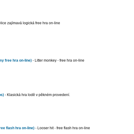
elice zajímavá logická free hra on-line
y free hra on-line)
- Litter monkey - free hra on-line
ps)
- Klasická hra lodě v pěkném provedení.
ee flash hra on-line)
- Looser hit - free flash hra on-line