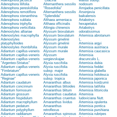
Adenophora jacutica
"Lilacina"
elatius subsp.
Adenophora lilifolia
Alternanthera sessilis
nodosum
Adenophora pereskiifolia
"Roseofolia"
Arrojadoa penicillata
Adenophora remotiflora
Alternanthera sessilis
Arsenjevia
Adenophora stenanthina
"Splendida"
baikalensis
Adenophora sublata
Althaea armeniaca
Artabotrys
Adenophora triphylla
Althaea officinalis
hexapetalus
Adenophora verticillata
Altingia chinensis
Artabotrys
Adenostyles alliariae
Alyssum biovulatum
odoratissimus
Adenostyles macrophylla
Alyssum biovulatum
Artemisia abrotanum
Adenostyles
Alyssum gmelinii
L.
platyphylloides
Alyssum gmelinii
Artemisia argyi
Adenostyles rhombifolia
Alyssum murale
Artemisia austriaca
Adiantum capillus-veneris
Alyssum murale
Artemisia caucasica
Adiantum capillus-veneris
Alyssum
Artemisia
Adiantum capillus-veneris
sergievskajae
dracunculis L.
"Argenteo-Striatus"
Alyxia ruscifolia
Artemisia dubia
Adiantum capillus-veneris
Alyxia ruscifolia
Artemisia feddei
"Fimbriatum"
subsp. major
Artemisia glabella
Adiantum capillus-veneris
Alyxia ruscifolia
Artemisia hololeuca
"Reginae"
subsp. tropica
Artemisia japonica
Adiantum caudatum
Amaranthus albus
Artemisia koidzumii
Adiantum concinnum
Amaranthus blitoides
Artemisia latifolia
Adiantum formosum
Amaranthus blitum
Artemisia littoricola
Adiantum grossum
Amaranthus caudatus
Artemisia
Adiantum hispidulum
Amaranthus cruentus
ludoviciana Nutt.
Adiantum macrophyllum
Amaranthus lividus
Artemisia opulenta
Adiantum pedatum
Amaranthus
Artemisia pontica
Adiantum polyphyllum
retroflexus
Artemisia purshiana
Adiantum raddianum
Amaranthus spinosus
Artemisia rubripes