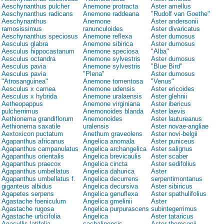
Aeschynanthus pulcher
Anemone protracta
Aster amellus
Aeschynanthus radicans
Anemone raddeana
"Rudolf van Goethe"
Aeschynanthus
Anemone
Aster andersonii
ramosissimus
ranunculoides
Aster divaricatus
Aeschynanthus speciosus
Anemone reflexa
Aster dumosus
Aesculus glabra
Anemone sibirica
Aster dumosus
Aesculus hippocastanum
Anemone speciosa
"Alba"
Aesculus octandra
Anemone sylvestris
Aster dumosus
Aesculus pavia
Anemone sylvestris
"Blue Bird"
Aesculus pavia
"Plena"
Aster dumosus
"Atrosanguinea"
Anemone tomentosa
"Venus"
Aesculus x carnea
Anemone udensis
Aster ericoides
Aesculus x hybrida
Anemone uralaensis
Aster glehnii
Aetheopappus
Anemone virginiana
Aster ibericus
pulcherrimus
Anemonoides blanda
Aster laevis
Aethionema grandiflorum
Anemonoides
Aster lautureanus
Aethionema saxatile
uralensis
Aster novae-angliae
Aextoxicon puctatum
Anethum graveolens
Aster novi-belgii
Agapanthus africanus
Angelica anomala
Aster puniceus
Agapanthus campanulatus
Angelica archangelica
Aster salignus
Agapanthus orientalis
Angelica brevicaulis
Aster scaber
Agapanthus praecox
Angelica cincta
Aster sedifolius
Agapanthus umbellatus
Angelica dahurica
Aster
Agapanthus umbellatus f.
Angelica decurrens
serpentimontanus
giganteus albidus
Angelica decursiva
Aster sibiricus
Agapetes serpens
Angelica genuflexa
Aster spathulifolius
Agastache foeniculum
Angelica gmelinii
Aster
Agastache rugosa
Angelica purpurascens
subintegerrimus
Agastache urticifolia
Angelica
Aster tataricus
Agasyllis latifolia
sachalinensis
Aster thomsonii