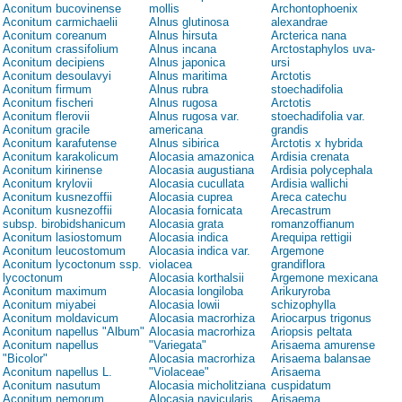
Aconitum bucovinense
mollis
Archontophoenix
Aconitum carmichaelii
Alnus glutinosa
alexandrae
Aconitum coreanum
Alnus hirsuta
Arcterica nana
Aconitum crassifolium
Alnus incana
Arctostaphylos uva-
Aconitum decipiens
Alnus japonica
ursi
Aconitum desoulavyi
Alnus maritima
Arctotis
Aconitum firmum
Alnus rubra
stoechadifolia
Aconitum fischeri
Alnus rugosa
Arctotis
Aconitum flerovii
Alnus rugosa var.
stoechadifolia var.
Aconitum gracile
americana
grandis
Aconitum karafutense
Alnus sibirica
Arctotis x hybrida
Aconitum karakolicum
Alocasia amazonica
Ardisia crenata
Aconitum kirinense
Alocasia augustiana
Ardisia polycephala
Aconitum krylovii
Alocasia cucullata
Ardisia wallichi
Aconitum kusnezoffii
Alocasia cuprea
Areca catechu
Aconitum kusnezoffii
Alocasia fornicata
Arecastrum
subsp. birobidshanicum
Alocasia grata
romanzoffianum
Aconitum lasiostomum
Alocasia indica
Arequipa rettigii
Aconitum leucostomum
Alocasia indica var.
Argemone
Aconitum lycoctonum ssp.
violacea
grandiflora
lycoctonum
Alocasia korthalsii
Argemone mexicana
Aconitum maximum
Alocasia longiloba
Arikuryroba
Aconitum miyabei
Alocasia lowii
schizophylla
Aconitum moldavicum
Alocasia macrorhiza
Ariocarpus trigonus
Aconitum napellus "Album"
Alocasia macrorhiza
Ariopsis peltata
Aconitum napellus
"Variegata"
Arisaema amurense
"Bicolor"
Alocasia macrorhiza
Arisaema balansae
Aconitum napellus L.
"Violaceae"
Arisaema
Aconitum nasutum
Alocasia micholitziana
cuspidatum
Aconitum nemorum
Alocasia navicularis
Arisaema