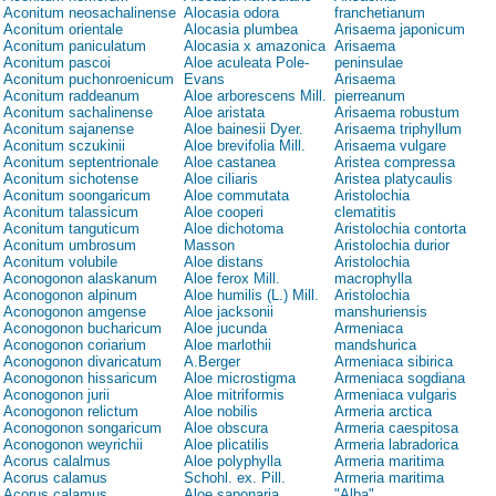
Aconitum neosachalinense
Alocasia odora
franchetianum
Aconitum orientale
Alocasia plumbea
Arisaema japonicum
Aconitum paniculatum
Alocasia x amazonica
Arisaema
Aconitum pascoi
Aloe aculeata Pole-
peninsulae
Aconitum puchonroenicum
Evans
Arisaema
Aconitum raddeanum
Aloe arborescens Mill.
pierreanum
Aconitum sachalinense
Aloe aristata
Arisaema robustum
Aconitum sajanense
Aloe bainesii Dyer.
Arisaema triphyllum
Aconitum sczukinii
Aloe brevifolia Mill.
Arisaema vulgare
Aconitum septentrionale
Aloe castanea
Aristea compressa
Aconitum sichotense
Aloe ciliaris
Aristea platycaulis
Aconitum soongaricum
Aloe commutata
Aristolochia
Aconitum talassicum
Aloe cooperi
clematitis
Aconitum tanguticum
Aloe dichotoma
Aristolochia contorta
Aconitum umbrosum
Masson
Aristolochia durior
Aconitum volubile
Aloe distans
Aristolochia
Aconogonon alaskanum
Aloe ferox Mill.
macrophylla
Aconogonon alpinum
Aloe humilis (L.) Mill.
Aristolochia
Aconogonon amgense
Aloe jacksonii
manshuriensis
Aconogonon bucharicum
Aloe jucunda
Armeniaca
Aconogonon coriarium
Aloe marlothii
mandshurica
Aconogonon divaricatum
A.Berger
Armeniaca sibirica
Aconogonon hissaricum
Aloe microstigma
Armeniaca sogdiana
Aconogonon jurii
Aloe mitriformis
Armeniaca vulgaris
Aconogonon relictum
Aloe nobilis
Armeria arctica
Aconogonon songaricum
Aloe obscura
Armeria caespitosa
Aconogonon weyrichii
Aloe plicatilis
Armeria labradorica
Acorus calalmus
Aloe polyphylla
Armeria maritima
Acorus calamus
Schohl. ex. Pill.
Armeria maritima
Acorus calamus
Aloe saponaria
"Alba"