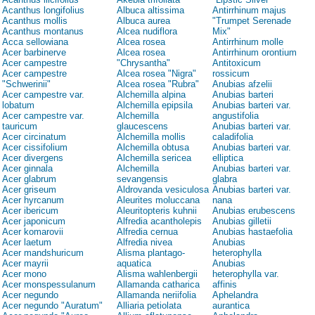
Acanthus longifolius
Albuca altissima
Antirrhinum majus
Acanthus mollis
Albuca aurea
"Trumpet Serenade
Acanthus montanus
Alcea nudiflora
Mix"
Acca sellowiana
Alcea rosea
Antirrhinum molle
Acer barbinerve
Alcea rosea
Antirrhinum orontium
Acer campestre
"Chrysantha"
Antitoxicum
Acer campestre
Alcea rosea "Nigra"
rossicum
"Schwerinii"
Alcea rosea "Rubra"
Anubias afzelii
Acer campestre var.
Alchemilla alpina
Anubias barteri
lobatum
Alchemilla epipsila
Anubias barteri var.
Acer campestre var.
Alchemilla
angustifolia
tauricum
glaucescens
Anubias barteri var.
Acer circinatum
Alchemilla mollis
caladifolia
Acer cissifolium
Alchemilla obtusa
Anubias barteri var.
Acer divergens
Alchemilla sericea
elliptica
Acer ginnala
Alchemilla
Anubias barteri var.
Acer glabrum
sevangensis
glabra
Acer griseum
Aldrovanda vesiculosa
Anubias barteri var.
Acer hyrcanum
Aleurites moluccana
nana
Acer ibericum
Aleuritopteris kuhnii
Anubias erubescens
Acer japonicum
Alfredia acantholepis
Anubias gilletii
Acer komarovii
Alfredia cernua
Anubias hastaefolia
Acer laetum
Alfredia nivea
Anubias
Acer mandshuricum
Alisma plantago-
heterophylla
Acer mayrii
aquatica
Anubias
Acer mono
Alisma wahlenbergii
heterophylla var.
Acer monspessulanum
Allamanda catharica
affinis
Acer negundo
Allamanda neriifolia
Aphelandra
Acer negundo "Auratum"
Alliaria petiolata
aurantica