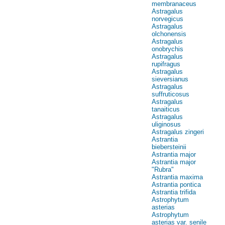
membranaceus
Astragalus
norvegicus
Astragalus
olchonensis
Astragalus
onobrychis
Astragalus
rupifragus
Astragalus
sieversianus
Astragalus
suffruticosus
Astragalus
tanaiticus
Astragalus
uliginosus
Astragalus zingeri
Astrantia
biebersteinii
Astrantia major
Astrantia major
"Rubra"
Astrantia maxima
Astrantia pontica
Astrantia trifida
Astrophytum
asterias
Astrophytum
asterias var. senile