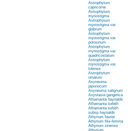
Astrophytum
capricorne
Astrophytum
myriostigma
Astrophytum
myriostigma var.
glabrum
Astrophytum
myriostigma var.
potosinum
Astrophytum
myriostigma var.
quadricostatum
Astrophytum
myriostigma var.
tulense
Astrophytum
ornatum
Asyneuma
japonocum
Asyneuma salignum
Asystasia gangetica
Athamanta haynaldii
Athamanta turbith
Athamanta turbith
subsp.haynaldii
Athyrium fauriei
Athyrium filix-femina
Athyrium sinense
Athyrium