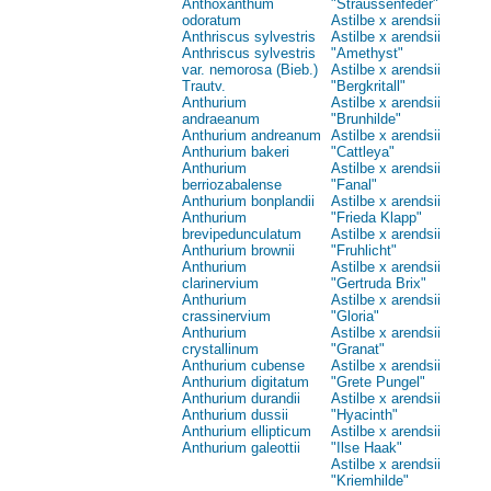
Anthoxanthum
"Straussenfeder"
odoratum
Astilbe x arendsii
Anthriscus sylvestris
Astilbe x arendsii
Anthriscus sylvestris
"Amethyst"
var. nemorosa (Bieb.)
Astilbe x arendsii
Trautv.
"Bergkritall"
Anthurium
Astilbe x arendsii
andraeanum
"Brunhilde"
Anthurium andreanum
Astilbe x arendsii
Anthurium bakeri
"Cattleya"
Anthurium
Astilbe x arendsii
berriozabalense
"Fanal"
Anthurium bonplandii
Astilbe x arendsii
Anthurium
"Frieda Klapp"
brevipedunculatum
Astilbe x arendsii
Anthurium brownii
"Fruhlicht"
Anthurium
Astilbe x arendsii
clarinervium
"Gertruda Brix"
Anthurium
Astilbe x arendsii
crassinervium
"Gloria"
Anthurium
Astilbe x arendsii
crystallinum
"Granat"
Anthurium cubense
Astilbe x arendsii
Anthurium digitatum
"Grete Pungel"
Anthurium durandii
Astilbe x arendsii
Anthurium dussii
"Hyacinth"
Anthurium ellipticum
Astilbe x arendsii
Anthurium galeottii
"Ilse Haak"
Astilbe x arendsii
"Kriemhilde"