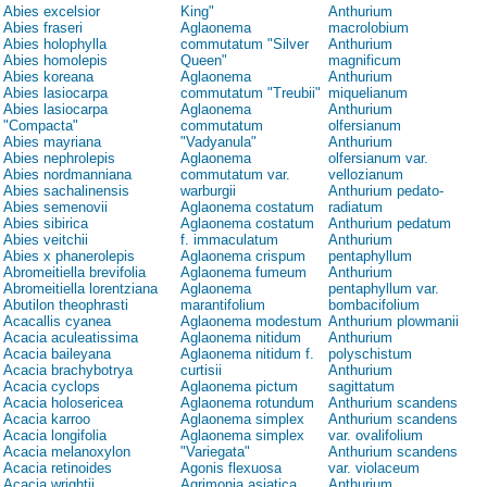
Abies excelsior
King"
Anthurium
Abies fraseri
Aglaonema
macrolobium
Abies holophylla
commutatum "Silver
Anthurium
Abies homolepis
Queen"
magnificum
Abies koreana
Aglaonema
Anthurium
Abies lasiocarpa
commutatum "Treubii"
miquelianum
Abies lasiocarpa
Aglaonema
Anthurium
"Compacta"
commutatum
olfersianum
Abies mayriana
"Vadyanula"
Anthurium
Abies nephrolepis
Aglaonema
olfersianum var.
Abies nordmanniana
commutatum var.
vellozianum
Abies sachalinensis
warburgii
Anthurium pedato-
Abies semenovii
Aglaonema costatum
radiatum
Abies sibirica
Aglaonema costatum
Anthurium pedatum
Abies veitchii
f. immaculatum
Anthurium
Abies x phanerolepis
Aglaonema crispum
pentaphyllum
Abromeitiella brevifolia
Aglaonema fumeum
Anthurium
Abromeitiella lorentziana
Aglaonema
pentaphyllum var.
Abutilon theophrasti
marantifolium
bombacifolium
Acacallis cyanea
Aglaonema modestum
Anthurium plowmanii
Acacia aculeatissima
Aglaonema nitidum
Anthurium
Acacia baileyana
Aglaonema nitidum f.
polyschistum
Acacia brachybotrya
curtisii
Anthurium
Acacia cyclops
Aglaonema pictum
sagittatum
Acacia holosericea
Aglaonema rotundum
Anthurium scandens
Acacia karroo
Aglaonema simplex
Anthurium scandens
Acacia longifolia
Aglaonema simplex
var. ovalifolium
Acacia melanoxylon
"Variegata"
Anthurium scandens
Acacia retinoides
Agonis flexuosa
var. violaceum
Acacia wrightii
Agrimonia asiatica
Anthurium