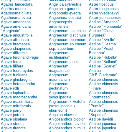
Agathis lanceolata
Angelica sylvestris
Aster tibeticus
Agathis moorei
Angelonia gardneri
Aster tongolensis
Agathosma ciliata
Angiopteris evecta
Aster vvedenskyi
Agathosma ovata
Angophora costata
Aster yunnanensis
Agave americana
Angraecopsis
Astilbe "America"
Agave americana
amaniensis
Astilbe "Floribunda"
"Marginata"
Angraecum calceolus
Astilbe "Gloria
Agave angustifolia
Angraecum distichum
Purpurea"
Agave attenuata
Angraecum eburneum
Astilbe "Kvelle"
Agave bracteosa
Angraecum eburneum
Astilbe "Liesma"
Agave chiapensis
ssp. superbum
Astilbe "Peach
Agave difformis
Angraecum
Blossom"
Agave ferdinandi-regis
eichlerianum
Astilbe "Rubella"
Agave ferox
Angraecum leonis
Astilbe "Salland"
Agave filifera
Angraecum
Astilbe "Scarlet"
Agave fourcroydes
magdalenae
Astilbe
Agave funkiana
Angraecum
"W.E.Gladstone"
Agave ghisbreghtii
mauritianum
Astilbe chinensis
Agave heteracantha
Angraecum
Astilbe chinensis
Agave ixtli
pectinatum
"Finale"
Agave lophantha
Angraecum
Astilbe chinensis
Agave macroacantha
sesquipedale
"Intermezzo"
Agave maximiliana
Angraecum x Veitchii
Astilbe chinensis
Agave mitriformis
(sesquipedale x
"Pumila"
Agave parryi
eburneum)
Astilbe chinensis
Agave patonii
Anguloa clowesii
"Superba"
Agave sisalana
Anigozanthos bicolor
Astilbe davidii
Agave stricta
Anigozanthos flavidus
Astilbe japonica
Agave titanota
Anigozanthos humilis
Astilbe japonica