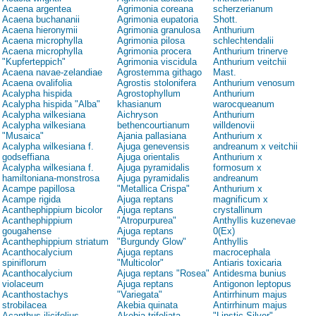
Acaena argentea
Agrimonia coreana
scherzerianum
Acaena buchananii
Agrimonia eupatoria
Shott.
Acaena hieronymii
Agrimonia granulosa
Anthurium
Acaena microphylla
Agrimonia pilosa
schlechtendalii
Acaena microphylla
Agrimonia procera
Anthurium trinerve
"Kupferteppich"
Agrimonia viscidula
Anthurium veitchii
Acaena navae-zelandiae
Agrostemma githago
Mast.
Acaena ovalifolia
Agrostis stolonifera
Anthurium venosum
Acalypha hispida
Agrostophyllum
Anthurium
Acalypha hispida "Alba"
khasianum
warocqueanum
Acalypha wilkesiana
Aichryson
Anthurium
Acalypha wilkesiana
bethencourtianum
willdenovii
"Musaica"
Ajania pallasiana
Anthurium x
Acalypha wilkesiana f.
Ajuga genevensis
andreanum x veitchii
godseffiana
Ajuga orientalis
Anthurium x
Acalypha wilkesiana f.
Ajuga pyramidalis
formosum x
hamiltoniana-monstrosa
Ajuga pyramidalis
andreanum
Acampe papillosa
"Metallica Crispa"
Anthurium x
Acampe rigida
Ajuga reptans
magnificum x
Acanthephippium bicolor
Ajuga reptans
crystallinum
Acanthephippium
"Atropurpurea"
Anthyllis kuzenevae
gougahense
Ajuga reptans
0(Ex)
Acanthephippium striatum
"Burgundy Glow"
Anthyllis
Acanthocalycium
Ajuga reptans
macrocephala
spiniflorum
"Multicolor"
Antiaris toxicaria
Acanthocalycium
Ajuga reptans "Rosea"
Antidesma bunius
violaceum
Ajuga reptans
Antigonon leptopus
Acanthostachys
"Variegata"
Antirrhinum majus
strobilacea
Akebia quinata
Antirrhinum majus
Acanthus ilicifolius
Akebia trifoliata
"Lipstic Silver"