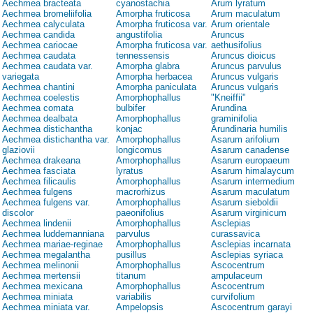
Aechmea bracteata
cyanostachia
Arum lyratum
Aechmea bromeliifolia
Amorpha fruticosa
Arum maculatum
Aechmea calyculata
Amorpha fruticosa var.
Arum orientale
Aechmea candida
angustifolia
Aruncus
Aechmea cariocae
Amorpha fruticosa var.
aethusifolius
Aechmea caudata
tennessensis
Aruncus dioicus
Aechmea caudata var.
Amorpha glabra
Aruncus parvulus
variegata
Amorpha herbacea
Aruncus vulgaris
Aechmea chantini
Amorpha paniculata
Aruncus vulgaris
Aechmea coelestis
Amorphophallus
"Kneiffii"
Aechmea comata
bulbifer
Arundina
Aechmea dealbata
Amorphophallus
graminifolia
Aechmea distichantha
konjac
Arundinaria humilis
Aechmea distichantha var.
Amorphophallus
Asarum arifolium
glaziovii
longicomus
Asarum canadense
Aechmea drakeana
Amorphophallus
Asarum europaeum
Aechmea fasciata
lyratus
Asarum himalaycum
Aechmea filicaulis
Amorphophallus
Asarum intermedium
Aechmea fulgens
macrorhizus
Asarum maculatum
Aechmea fulgens var.
Amorphophallus
Asarum sieboldii
discolor
paeonifolius
Asarum virginicum
Aechmea lindenii
Amorphophallus
Asclepias
Aechmea luddemanniana
parvulus
curassavica
Aechmea mariae-reginae
Amorphophallus
Asclepias incarnata
Aechmea megalantha
pusillus
Asclepias syriaca
Aechmea melinonii
Amorphophallus
Ascocentrum
Aechmea mertensii
titanum
ampulaceum
Aechmea mexicana
Amorphophallus
Ascocentrum
Aechmea miniata
variabilis
curvifolium
Aechmea miniata var.
Ampelopsis
Ascocentrum garayi