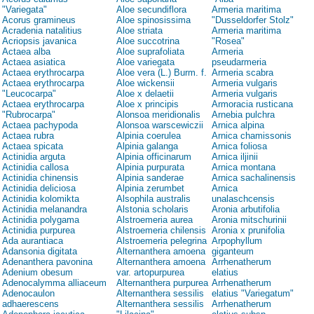
"Variegata"
Aloe secundiflora
Armeria maritima
Acorus gramineus
Aloe spinosissima
"Dusseldorfer Stolz"
Acradenia natalitius
Aloe striata
Armeria maritima
Acriopsis javanica
Aloe succotrina
"Rosea"
Actaea alba
Aloe suprafoliata
Armeria
Actaea asiatica
Aloe variegata
pseudarmeria
Actaea erythrocarpa
Aloe vera (L.) Burm. f.
Armeria scabra
Actaea erythrocarpa
Aloe wickensii
Armeria vulgaris
"Leucocarpa"
Aloe x delaetii
Armeria vulgaris
Actaea erythrocarpa
Aloe x principis
Armoracia rusticana
"Rubrocarpa"
Alonsoa meridionalis
Arnebia pulchra
Actaea pachypoda
Alonsoa warscewiczii
Arnica alpina
Actaea rubra
Alpinia coerulea
Arnica chamissonis
Actaea spicata
Alpinia galanga
Arnica foliosa
Actinidia arguta
Alpinia officinarum
Arnica iljinii
Actinidia callosa
Alpinia purpurata
Arnica montana
Actinidia chinensis
Alpinia sanderae
Arnica sachalinensis
Actinidia deliciosa
Alpinia zerumbet
Arnica
Actinidia kolomikta
Alsophila australis
unalaschcensis
Actinidia melanandra
Alstonia scholaris
Aronia arbutifolia
Actinidia polygama
Alstroemeria aurea
Aronia mitschurinii
Actinidia purpurea
Alstroemeria chilensis
Aronia x prunifolia
Ada aurantiaca
Alstroemeria pelegrina
Arpophyllum
Adansonia digitata
Alternanthera amoena
giganteum
Adenanthera pavonina
Alternanthera amoena
Arrhenatherum
Adenium obesum
var. artopurpurea
elatius
Adenocalymma alliaceum
Alternanthera purpurea
Arrhenatherum
Adenocaulon
Alternanthera sessilis
elatius "Variegatum"
adhaerescens
Alternanthera sessilis
Arrhenatherum