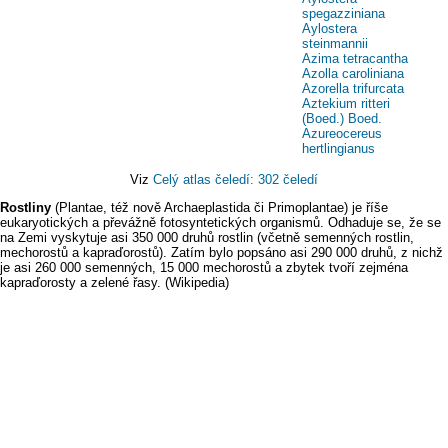
spegazziniana
Aylostera
steinmannii
Azima tetracantha
Azolla caroliniana
Azorella trifurcata
Aztekium ritteri
(Boed.) Boed.
Azureocereus
hertlingianus
Viz
Celý atlas čeledí: 302 čeledí
Rostliny
(Plantae, též nově Archaeplastida či Primoplantae) je říše
eukaryotických a převážně fotosyntetických organismů. Odhaduje se, že se
na Zemi vyskytuje asi 350 000 druhů rostlin (včetně semenných rostlin,
mechorostů a kapraďorostů). Zatím bylo popsáno asi 290 000 druhů, z nichž
je asi 260 000 semenných, 15 000 mechorostů a zbytek tvoří zejména
kapraďorosty a zelené řasy. (Wikipedia)