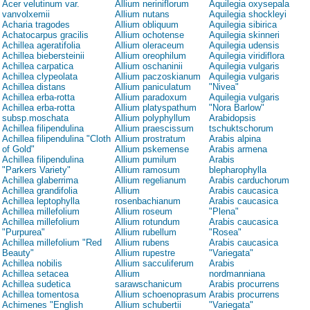
Acer velutinum var.
Allium neriniflorum
Aquilegia oxysepala
vanvolxemii
Allium nutans
Aquilegia shockleyi
Acharia tragodes
Allium obliquum
Aquilegia sibirica
Achatocarpus gracilis
Allium ochotense
Aquilegia skinneri
Achillea ageratifolia
Allium oleraceum
Aquilegia udensis
Achillea biebersteinii
Allium oreophilum
Aquilegia viridiflora
Achillea carpatica
Allium oschaninii
Aquilegia vulgaris
Achillea clypeolata
Allium paczoskianum
Aquilegia vulgaris
Achillea distans
Allium paniculatum
"Nivea"
Achillea erba-rotta
Allium paradoxum
Aquilegia vulgaris
Achillea erba-rotta
Allium platyspathum
"Nora Barlow"
subsp.moschata
Allium polyphyllum
Arabidopsis
Achillea filipendulina
Allium praescissum
tschuktschorum
Achillea filipendulina "Cloth
Allium prostratum
Arabis alpina
of Gold"
Allium pskemense
Arabis armena
Achillea filipendulina
Allium pumilum
Arabis
"Parkers Variety"
Allium ramosum
blepharophylla
Achillea glaberrima
Allium regelianum
Arabis carduchorum
Achillea grandifolia
Allium
Arabis caucasica
Achillea leptophylla
rosenbachianum
Arabis caucasica
Achillea millefolium
Allium roseum
"Plena"
Achillea millefolium
Allium rotundum
Arabis caucasica
"Purpurea"
Allium rubellum
"Rosea"
Achillea millefolium "Red
Allium rubens
Arabis caucasica
Beauty"
Allium rupestre
"Variegata"
Achillea nobilis
Allium sacculiferum
Arabis
Achillea setacea
Allium
nordmanniana
Achillea sudetica
sarawschanicum
Arabis procurrens
Achillea tomentosa
Allium schoenoprasum
Arabis procurrens
Achimenes "English
Allium schubertii
"Variegata"