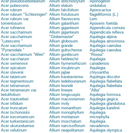
Acer pseudosieboldianum
Allium dolichostylum
Aponogeton
Acer pubescens
Allium elatum
undulatus
Acer rubrum
Allium falcifolium
Aporocactus
Acer rubrum "Schlesingeri"
Allium fistulosum
flagelliformis (L.)
Acer rubrum var.
Allium flavescens
Lem.
tomentosum
Allium galanthum
Aposeris foetida
Acer rufinerve
Allium giganteum
Appendicula cornuta
Acer saccharinum
Allium giganteum
Appendicula reflexa
Acer saccharinum
"Globemaster"
Aquilegia alpina
"Lutescens "
Allium globosum
Aquilegia atrovinosa
Acer saccharinum
Allium grande
Aquilegia caerulea
"Pyramidale "
Allium gultschense
Aquilegia caerulea
Acer saccharinum "Wieri"
Allium gunibicum
"Rosea"
Acer saccharum
Allium heldreichii
Aquilegia
Acer semenovii
Allium hymenorhizum
canadensis
Acer spicatum
Allium insubricum
Aquilegia
Acer stevenii
Allium jajlae
chrysantha
Acer tataricum
Allium karataviense
Aquilegia discolor
Acer tegmentosum
Allium ledebourianum
Aquilegia flabellata
Acer tetramerum
Allium leonidii
Aquilegia flabellata
Acer tetramerum var.
Allium lineare
"Alba"
betulifolium
Allium longicuspis
Aquilegia formosa
Acer trautvetteri
Allium macrostemon
Aquilegia gegica
Acer trifidum
Allium moly
Aquilegia glandulosa
Acer truncatum
Allium monanthum
Aquilegia karelinii
Acer tschonoskii
Allium monophyllum
Aquilegia
Acer turcomanicum
Allium montanum
microphylla
Acer turkestanicum
Allium moschatum
Aquilegia
Acer ukurunduense
Allium narcissiflorum
nevadensis
Acer velutinum
Allium neapolitanum
Aquilegia olympica