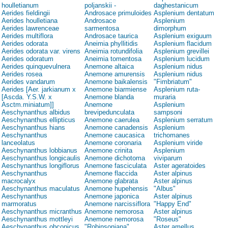
houlletianum
poljanskii -
daghestanicum
Aerides fieldingii
Androsace primuloides
Asplenium dentatum
Aerides houlletiana
Androsace
Asplenium
Aerides lawrenceae
sarmentosa
dimorphum
Aerides multiflora
Androsace taurica
Asplenium exiguum
Aerides odorata
Aneimia phyllitidis
Asplenium flacidum
Aerides odorata var. virens
Aneimia rotundifolia
Asplenium grevillei
Aerides odoratum
Aneimia tomentosa
Asplenium lucidum
Aerides quinquevulnera
Anemone altaica
Asplenium nidus
Aerides rosea
Anemone amurensis
Asplenium nidus
Aerides vandarum
Anemone baikalensis
"Fimbriatum"
Aerides [Aer. jarkianum x
Anemone biarmiense
Asplenium ruta-
[Ascda. Y.S.W. x
Anemone blanda
muraria
Asctm.miniatum]]
Anemone
Asplenium
Aeschynanthus albidus
brevipedunculata
sampsoni
Aeschynanthus ellipticus
Anemone caerulea
Asplenium serratum
Aeschynanthus hians
Anemone canadensis
Asplenium
Aeschynanthus
Anemone caucasica
trichomanes
lanceolatus
Anemone coronaria
Asplenium viride
Aeschynanthus lobbianus
Anemone crinita
Asplenium
Aeschynanthus longicaulis
Anemone dichotoma
viviparum
Aeschynanthus longiflorus
Anemone fasciculata
Aster ageratoides
Aeschynanthus
Anemone flaccida
Aster alpinus
macrocalyx
Anemone glabrata
Aster alpinus
Aeschynanthus maculatus
Anemone hupehensis
"Albus"
Aeschynanthus
Anemone japonica
Aster alpinus
marmoratus
Anemone narcissiflora
"Happy End"
Aeschynanthus micranthus
Anemone nemorosa
Aster alpinus
Aeschynanthus mottleyi
Anemone nemorosa
"Roseus"
Aeschynanthus obconicus
"Robinsoniana"
Aster amellus