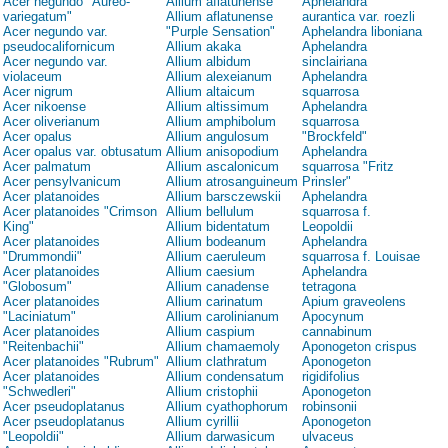
Acer negundo "Aureo-
Allium aflatunense
Aphelandra
variegatum"
Allium aflatunense
aurantica var. roezli
Acer negundo var.
"Purple Sensation"
Aphelandra liboniana
pseudocalifornicum
Allium akaka
Aphelandra
Acer negundo var.
Allium albidum
sinclairiana
violaceum
Allium alexeianum
Aphelandra
Acer nigrum
Allium altaicum
squarrosa
Acer nikoense
Allium altissimum
Aphelandra
Acer oliverianum
Allium amphibolum
squarrosa
Acer opalus
Allium angulosum
"Brockfeld"
Acer opalus var. obtusatum
Allium anisopodium
Aphelandra
Acer palmatum
Allium ascalonicum
squarrosa "Fritz
Acer pensylvanicum
Allium atrosanguineum
Prinsler"
Acer platanoides
Allium barsczewskii
Aphelandra
Acer platanoides "Crimson
Allium bellulum
squarrosa f.
King"
Allium bidentatum
Leopoldii
Acer platanoides
Allium bodeanum
Aphelandra
"Drummondii"
Allium caeruleum
squarrosa f. Louisae
Acer platanoides
Allium caesium
Aphelandra
"Globosum"
Allium canadense
tetragona
Acer platanoides
Allium carinatum
Apium graveolens
"Laciniatum"
Allium carolinianum
Apocynum
Acer platanoides
Allium caspium
cannabinum
"Reitenbachii"
Allium chamaemoly
Aponogeton crispus
Acer platanoides "Rubrum"
Allium clathratum
Aponogeton
Acer platanoides
Allium condensatum
rigidifolius
"Schwedleri"
Allium cristophii
Aponogeton
Acer pseudoplatanus
Allium cyathophorum
robinsonii
Acer pseudoplatanus
Allium cyrillii
Aponogeton
"Leopoldii"
Allium darwasicum
ulvaceus