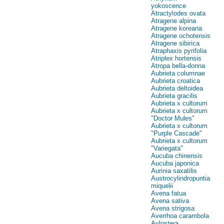
yokoscence
Atractylodes ovata
Atragene alpina
Atragene koreana
Atragene ochotensis
Atragene sibirica
Atraphaxis pyrifolia
Atriplex hortensis
Atropa bella-donna
Aubrieta columnae
Aubrieta croatica
Aubrieta deltoidea
Aubrieta gracilis
Aubrieta x cultorum
Aubrieta x cultorum
"Doctor Mules"
Aubrieta x cultorum
"Purple Cascade"
Aubrieta x cultorum
"Variegata"
Aucuba chinensis
Aucuba japonica
Aurinia saxatilis
Austrocylindropuntia
miquelii
Avena fatua
Avena sativa
Avena strigosa
Averrhoa carambola
Aylostera