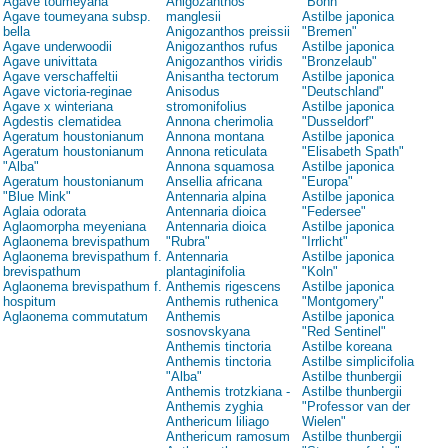
Agave toumeyana
Anigozanthos
"Bonn"
Agave toumeyana subsp.
manglesii
Astilbe japonica
bella
Anigozanthos preissii
"Bremen"
Agave underwoodii
Anigozanthos rufus
Astilbe japonica
Agave univittata
Anigozanthos viridis
"Bronzelaub"
Agave verschaffeltii
Anisantha tectorum
Astilbe japonica
Agave victoria-reginae
Anisodus
"Deutschland"
Agave x winteriana
stromonifolius
Astilbe japonica
Agdestis clematidea
Annona cherimolia
"Dusseldorf"
Ageratum houstonianum
Annona montana
Astilbe japonica
Ageratum houstonianum
Annona reticulata
"Elisabeth Spath"
"Alba"
Annona squamosa
Astilbe japonica
Ageratum houstonianum
Ansellia africana
"Europa"
"Blue Mink"
Antennaria alpina
Astilbe japonica
Aglaia odorata
Antennaria dioica
"Federsee"
Aglaomorpha meyeniana
Antennaria dioica
Astilbe japonica
Aglaonema brevispathum
"Rubra"
"Irrlicht"
Aglaonema brevispathum f.
Antennaria
Astilbe japonica
brevispathum
plantaginifolia
"Koln"
Aglaonema brevispathum f.
Anthemis rigescens
Astilbe japonica
hospitum
Anthemis ruthenica
"Montgomery"
Aglaonema commutatum
Anthemis
Astilbe japonica
sosnovskyana
"Red Sentinel"
Anthemis tinctoria
Astilbe koreana
Anthemis tinctoria
Astilbe simplicifolia
"Alba"
Astilbe thunbergii
Anthemis trotzkiana -
Astilbe thunbergii
Anthemis zyghia
"Professor van der
Anthericum liliago
Wielen"
Anthericum ramosum
Astilbe thunbergii