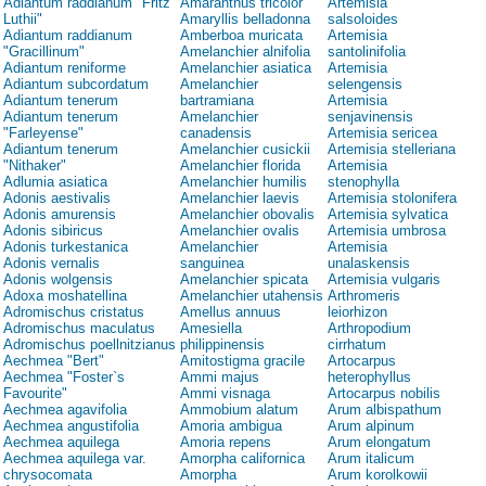
Adiantum raddianum "Fritz
Amaranthus tricolor
Artemisia
Luthii"
Amaryllis belladonna
salsoloides
Adiantum raddianum
Amberboa muricata
Artemisia
"Gracillinum"
Amelanchier alnifolia
santolinifolia
Adiantum reniforme
Amelanchier asiatica
Artemisia
Adiantum subcordatum
Amelanchier
selengensis
Adiantum tenerum
bartramiana
Artemisia
Adiantum tenerum
Amelanchier
senjavinensis
"Farleyense"
canadensis
Artemisia sericea
Adiantum tenerum
Amelanchier cusickii
Artemisia stelleriana
"Nithaker"
Amelanchier florida
Artemisia
Adlumia asiatica
Amelanchier humilis
stenophylla
Adonis aestivalis
Amelanchier laevis
Artemisia stolonifera
Adonis amurensis
Amelanchier obovalis
Artemisia sylvatica
Adonis sibiricus
Amelanchier ovalis
Artemisia umbrosa
Adonis turkestanica
Amelanchier
Artemisia
Adonis vernalis
sanguinea
unalaskensis
Adonis wolgensis
Amelanchier spicata
Artemisia vulgaris
Adoxa moshatellina
Amelanchier utahensis
Arthromeris
Adromischus cristatus
Amellus annuus
leiorhizon
Adromischus maculatus
Amesiella
Arthropodium
Adromischus poellnitzianus
philippinensis
cirrhatum
Aechmea "Bert"
Amitostigma gracile
Artocarpus
Aechmea "Foster`s
Ammi majus
heterophyllus
Favourite"
Ammi visnaga
Artocarpus nobilis
Aechmea agavifolia
Ammobium alatum
Arum albispathum
Aechmea angustifolia
Amoria ambigua
Arum alpinum
Aechmea aquilega
Amoria repens
Arum elongatum
Aechmea aquilega var.
Amorpha californica
Arum italicum
chrysocomata
Amorpha
Arum korolkowii