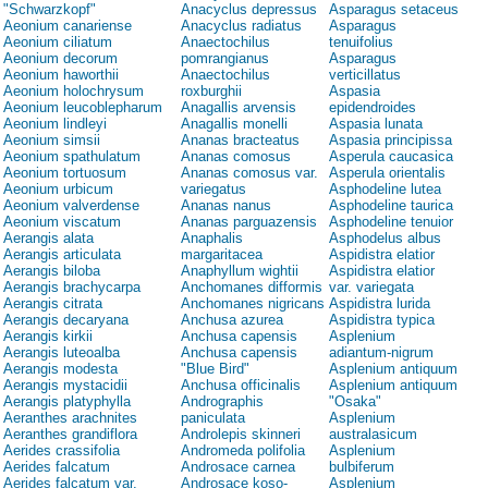
"Schwarzkopf"
Anacyclus depressus
Asparagus setaceus
Aeonium canariense
Anacyclus radiatus
Asparagus
Aeonium ciliatum
Anaectochilus
tenuifolius
Aeonium decorum
pomrangianus
Asparagus
Aeonium haworthii
Anaectochilus
verticillatus
Aeonium holochrysum
roxburghii
Aspasia
Aeonium leucoblepharum
Anagallis arvensis
epidendroides
Aeonium lindleyi
Anagallis monelli
Aspasia lunata
Aeonium simsii
Ananas bracteatus
Aspasia principissa
Aeonium spathulatum
Ananas comosus
Asperula caucasica
Aeonium tortuosum
Ananas comosus var.
Asperula orientalis
Aeonium urbicum
variegatus
Asphodeline lutea
Aeonium valverdense
Ananas nanus
Asphodeline taurica
Aeonium viscatum
Ananas parguazensis
Asphodeline tenuior
Aerangis alata
Anaphalis
Asphodelus albus
Aerangis articulata
margaritacea
Aspidistra elatior
Aerangis biloba
Anaphyllum wightii
Aspidistra elatior
Aerangis brachycarpa
Anchomanes difformis
var. variegata
Aerangis citrata
Anchomanes nigricans
Aspidistra lurida
Aerangis decaryana
Anchusa azurea
Aspidistra typica
Aerangis kirkii
Anchusa capensis
Asplenium
Aerangis luteoalba
Anchusa capensis
adiantum-nigrum
Aerangis modesta
"Blue Bird"
Asplenium antiquum
Aerangis mystacidii
Anchusa officinalis
Asplenium antiquum
Aerangis platyphylla
Andrographis
"Osaka"
Aeranthes arachnites
paniculata
Asplenium
Aeranthes grandiflora
Androlepis skinneri
australasicum
Aerides crassifolia
Andromeda polifolia
Asplenium
Aerides falcatum
Androsace carnea
bulbiferum
Aerides falcatum var.
Androsace koso-
Asplenium