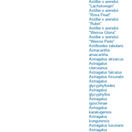
Astilbe x arendsii
"Lachskonigin"
Astilbe x arendsii
"Rosa Pearl"
Astilbe x arendsii
"Rubin"
Astilbe x arendsii
"Weisse Gloria"
Astilbe x arendsii
"Weisse Perle"
Astilboides tabularis
Astracantha
arnacantha
Astragalus aksaicus
Astragalus
clerceanus
Astragalus falcatus
Astragalus fissuralis
Astragalus
glycyphylloides
Astragalus
glycyphyllos
Astragalus
igoschinae
Astragalus
karakugensis
Astragalus
kungurensis
Astragalus luxurians
Astragalus