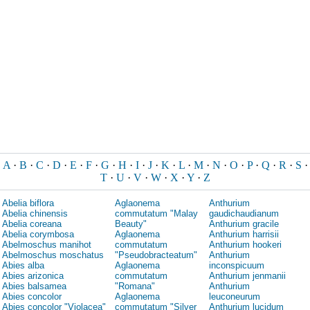
A
·
B
·
C
·
D
·
E
·
F
·
G
·
H
·
I
·
J
·
K
·
L
·
M
·
N
·
O
·
P
·
Q
·
R
·
S
·
T
·
U
·
V
·
W
·
X
·
Y
·
Z
Abelia biflora
Aglaonema
Anthurium
Abelia chinensis
commutatum "Malay
gaudichaudianum
Abelia coreana
Beauty"
Anthurium gracile
Abelia corymbosa
Aglaonema
Anthurium harrisii
Abelmoschus manihot
commutatum
Anthurium hookeri
Abelmoschus moschatus
"Pseudobracteatum"
Anthurium
Abies alba
Aglaonema
inconspicuum
Abies arizonica
commutatum
Anthurium jenmanii
Abies balsamea
"Romana"
Anthurium
Abies concolor
Aglaonema
leuconeurum
Abies concolor "Violacea"
commutatum "Silver
Anthurium lucidum