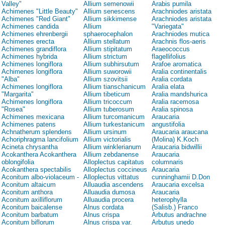
Valley"
Allium semenowii
Arabis pumila
Achimenes "Little Beauty"
Allium senescens
Arachniodes aristata
Achimenes "Red Giant"
Allium sikkimense
Arachniodes aristata
Achimenes candida
Allium
"Variegata"
Achimenes ehrenbergii
sphaerocephalon
Arachniodes mutica
Achimenes erecta
Allium stellatum
Arachnis flos-aeris
Achimenes grandiflora
Allium stipitatum
Araeococcus
Achimenes hybrida
Allium strictum
flagellifolius
Achimenes longiflora
Allium subhirsutum
Arafoe aromatica
Achimenes longiflora
Allium suworowii
Aralia continentalis
"Alba"
Allium szovitsii
Aralia cordata
Achimenes longiflora
Allium tianschanicum
Aralia elata
"Margarita"
Allium tibeticum
Aralia mandshurica
Achimenes longiflora
Allium tricoccum
Aralia racemosa
"Rosea"
Allium tuberosum
Aralia spinosa
Achimenes mexicana
Allium turcomanicum
Araucaria
Achimenes patens
Allium turkestanicum
angustifolia
Achnatherum splendens
Allium ursinum
Araucaria araucana
Achoriphragma lancifolium
Allium victorialis
(Molina) K.Koch
Acineta chrysantha
Allium winklerianum
Araucaria bidwillii
Acokanthera Acokanthera
Allium zebdanense
Araucaria
oblongifolia
Alloplectus capitatus
columnaris
Acokanthera spectabilis
Alloplectus coccineus
Araucaria
Aconitum albo-violaceum -
Alloplectus vittatus
cunninghamii D.Don
Aconitum altaicum
Alluaudia ascendens
Araucaria excelsa
Aconitum anthora
Alluaudia dumosa
Araucaria
Aconitum axilliflorum
Alluaudia procera
heterophylla
Aconitum baicalense
Alnus cordata
(Salisb.) Franco
Aconitum barbatum
Alnus crispa
Arbutus andrachne
Aconitum biflorum
Alnus crispa var.
Arbutus unedo