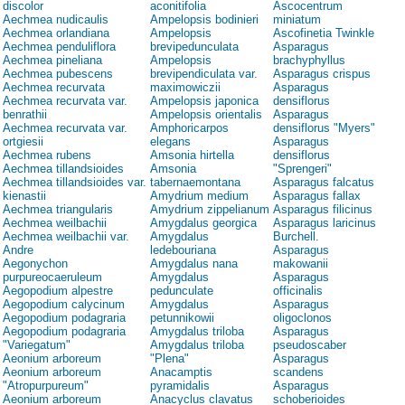
discolor
aconitifolia
Ascocentrum
Aechmea nudicaulis
Ampelopsis bodinieri
miniatum
Aechmea orlandiana
Ampelopsis
Ascofinetia Twinkle
Aechmea penduliflora
brevipedunculata
Asparagus
Aechmea pineliana
Ampelopsis
brachyphyllus
Aechmea pubescens
brevipendiculata var.
Asparagus crispus
Aechmea recurvata
maximowiczii
Asparagus
Aechmea recurvata var.
Ampelopsis japonica
densiflorus
benrathii
Ampelopsis orientalis
Asparagus
Aechmea recurvata var.
Amphoricarpos
densiflorus "Myers"
ortgiesii
elegans
Asparagus
Aechmea rubens
Amsonia hirtella
densiflorus
Aechmea tillandsioides
Amsonia
"Sprengeri"
Aechmea tillandsioides var.
tabernaemontana
Asparagus falcatus
kienastii
Amydrium medium
Asparagus fallax
Aechmea triangularis
Amydrium zippelianum
Asparagus filicinus
Aechmea weilbachii
Amygdalus georgica
Asparagus laricinus
Aechmea weilbachii var.
Amygdalus
Burchell.
Andre
ledebouriana
Asparagus
Aegonychon
Amygdalus nana
makowanii
purpureocaeruleum
Amygdalus
Asparagus
Aegopodium alpestre
pedunculate
officinalis
Aegopodium calycinum
Amygdalus
Asparagus
Aegopodium podagraria
petunnikowii
oligoclonos
Aegopodium podagraria
Amygdalus triloba
Asparagus
"Variegatum"
Amygdalus triloba
pseudoscaber
Aeonium arboreum
"Plena"
Asparagus
Aeonium arboreum
Anacamptis
scandens
"Atropurpureum"
pyramidalis
Asparagus
Aeonium arboreum
Anacyclus clavatus
schoberioides