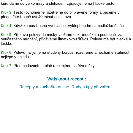
kůru dáme do velké mísy a šlehačem zpracujeme na hladké těsto.
Těsto rovnoměrně rozetřeme do připravené formy a pečeme v
Krok 3:
předehřáté troubě asi 40 minut dozlatova.
Když korpus trochu vychladne, vyklopíme ho na podložku či tác.
Krok 4:
Příprava polevy:do misky vložíme cukr moučku a postupně, za
Krok 5:
současného míchání, přidáváme limetkovou šťávu. Poleva má být hladká a
lesklá.
Polevu nalijeme na studený korpus, rozetřeme a necháme ztuhnout,
Krok 6:
nejlépe v chladu.
Před podáváním koláč rozkrájíme na čtverečky.
Krok 7:
Vytisknout recept :
Recepty a kuchařka online. Rady a tipy při vaření :