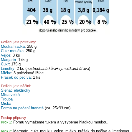
Potřebujete potraviny:
Mouka hladká
: 250 g
Cukr moučka
: 250 g
Vejce
: 3 ks
Margarín
: 175 g
Cukr
: 175 g
Limetky
: 2 ks (
nastrouhaná kůra+vymačkaná šťáva
)
Mléko
: 3 polévkové lžíce
Prášek do pečiva
: 1 ks
Potřebujete náčiní:
Šlehač elektrický
Mísa velká
Trouba
Miska
Forma na pečení hranatá
(
ca. 25x30 cm
)
Postup přípravy:
Formu vymažeme tukem a vysypeme hladkou moukou.
Krok 1:
Margarín, cukr, mouku, vejce, mléko, prášek do pečiva a limetkovou
Krok 2: